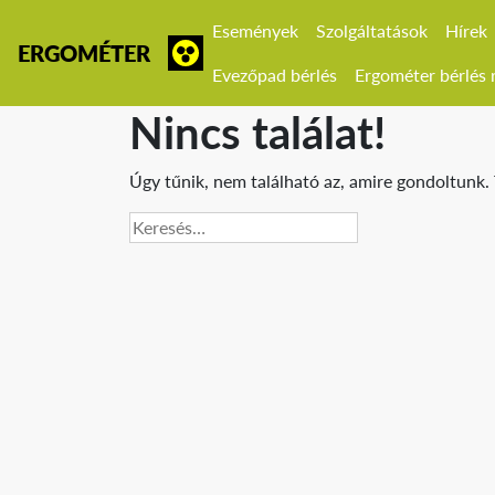
Események
Szolgáltatások
Hírek
ERGOMÉTER
Evezőpad bérlés
Ergométer bérlés r
Nincs találat!
Úgy tűnik, nem található az, amire gondoltunk. 
Keresés: