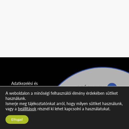
Adatkezelési és
adatvédelmi
A weboldalon a minőségi felhasználói élmény érdekében sütiket
nyilatkozat
használunk.
Ismerje meg tájékoztatónkat arról, hogy milyen sütiket használunk,
Impresszum
vagy a
beállítások
résznél ki lehet kapcsolni a használatukat.
Kapcsolat
Elfogad