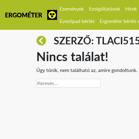
Események
Szolgáltatások
Hírek
ERGOMÉTER
Evezőpad bérlés
Ergométer bérlés r
SZERZŐ: TLACI5
Nincs találat!
Úgy tűnik, nem található az, amire gondoltunk. 
Keresés: