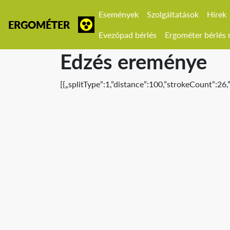
Események
Szolgáltatások
Hírek
ERGOMÉTER
Evezőpad bérlés
Ergométer bérlés r
Edzés ereménye
[{„splitType”:1,”distance”:100,”strokeCount”:26