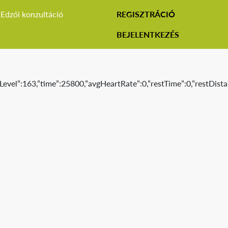
Edzői konzultáció
REGISZTRÁCIÓ
BEJELENTKEZÉS
Level”:163,”time”:25800,”avgHeartRate”:0,”restTime”:0,”restDista