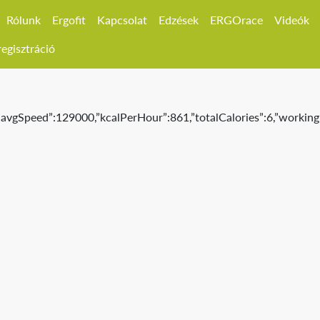
Rólunk
Ergofit
Kapcsolat
Edzések
ERGOrace
Videók
egisztráció
,”avgSpeed”:129000,”kcalPerHour”:861,”totalCalories”:6,”working