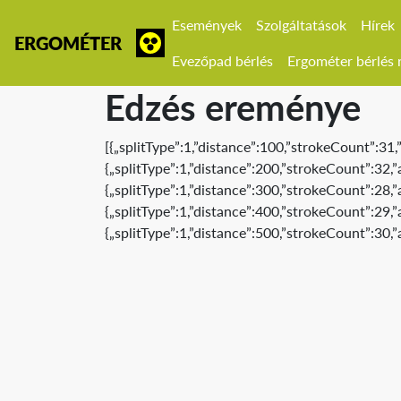
Események
Szolgáltatások
Hírek
ERGOMÉTER
Evezőpad bérlés
Ergométer bérlés r
Edzés ereménye
[{„splitType”:1,”distance”:100,”strokeCount”:31
{„splitType”:1,”distance”:200,”strokeCount”:32
{„splitType”:1,”distance”:300,”strokeCount”:28
{„splitType”:1,”distance”:400,”strokeCount”:29,
{„splitType”:1,”distance”:500,”strokeCount”:30