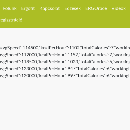
Rólunk
Ergofit
Kapcsolat
Edzések
ERGOrace
Videók
egisztráció
,”avgSpeed”:114500,”kcalPerHour”:1102,”totalCalories”:7,”workin
,”avgSpeed”:112000,”kcalPerHour”:1157,”totalCalories”:7,”working
,”avgSpeed”:118500,”kcalPerHour”:1023,”totalCalories”:6,”working
”avgSpeed”:123000,”kcalPerHour”:947,”totalCalories”:6,”workingL
,”avgSpeed”:120000,”kcalPerHour”:997,”totalCalories”:6,”workingL