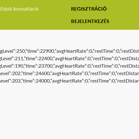
Edzői konzultáció
REGISZTRÁCIÓ
BEJELENTKEZÉS
gLevel”:250,”time”:22900,”avgHeartRate”:0,”restTime”:0,”restDist
Level”:211,”time”:22400,”avgHeartRate”:0,”restTime”:0,”restDista
Level”:190,”time”:23700,”avgHeartRate”:0,”restTime”:0,”restDista
evel”:202,”time”:24600,”avgHeartRate”:0,”restTime”:0,”restDistan
evel”:203,”time”:24000,”avgHeartRate”:0,”restTime”:0,”restDistan