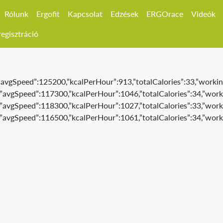
Rólunk
Ergofit
Kapcsolat
Edzések
ERGOrace
Videók
egisztráció
6,”avgSpeed”:125200,”kcalPerHour”:913,”totalCalories”:33,”workin
9,”avgSpeed”:117300,”kcalPerHour”:1046,”totalCalories”:34,”worki
9,”avgSpeed”:118300,”kcalPerHour”:1027,”totalCalories”:33,”worki
9,”avgSpeed”:116500,”kcalPerHour”:1061,”totalCalories”:34,”work