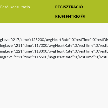
Edzői konzultáció
REGISZTRÁCIÓ
BEJELENTKEZÉS
gLevel”:217,”time”:125200,”avgHeartRate”:0,”restTime”:0,”restDis
ngLevel”:211,”time”:117300,”avgHeartRate”:0,”restTime”:0,”restD
ngLevel”:221,”time”:118300,”avgHeartRate”:0,”restTime”:0,”restD
ingLevel”:221,”time”:116500,”avgHeartRate”:0,”restTime”:0,”restD