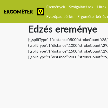
Események
Szolgáltatások
Hírek
ERGOMÉTER
Evezőpad bérlés
Ergométer bérlés r
Edzés ereménye
[{„splitType”:1,”distance”:500,”strokeCount”:2
{„splitType”:1,”distance”:1000,”strokeCount”:2
{„splitType”:1,”distance”:1500,”strokeCount”:2
{„splitType”:1,”distance”:2000,”strokeCount”:2