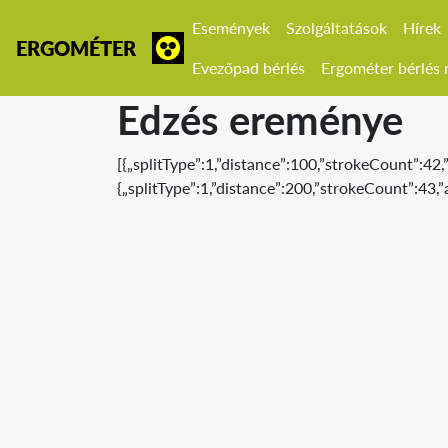
Események
Szolgáltatások
Hírek
ERGOMÉTER
Evezőpad bérlés
Ergométer bérlés r
Edzés ereménye
[{„splitType”:1,”distance”:100,”strokeCount”:42
{„splitType”:1,”distance”:200,”strokeCount”:43,