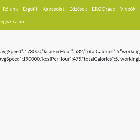
Rólunk
Ergofit
Kapcsolat
Edzések
ERGOrace
Videók
egisztráció
,”avgSpeed”:173000,”kcalPerHour”:532,”totalCalories”:5,”workingL
”avgSpeed”:190000,”kcalPerHour”:475,”totalCalories”:5,”workingL