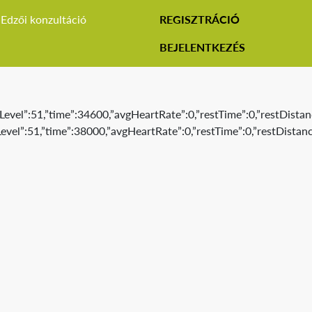
Edzői konzultáció
REGISZTRÁCIÓ
BEJELENTKEZÉS
evel”:51,”time”:34600,”avgHeartRate”:0,”restTime”:0,”restDistan
evel”:51,”time”:38000,”avgHeartRate”:0,”restTime”:0,”restDistanc