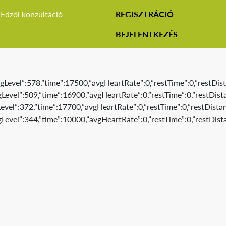
Edzői konzultáció
REGISZTRÁCIÓ
BEJELENTKEZÉS
gLevel”:578,”time”:17500,”avgHeartRate”:0,”restTime”:0,”restDist
Level”:509,”time”:16900,”avgHeartRate”:0,”restTime”:0,”restDista
evel”:372,”time”:17700,”avgHeartRate”:0,”restTime”:0,”restDistan
Level”:344,”time”:10000,”avgHeartRate”:0,”restTime”:0,”restDist