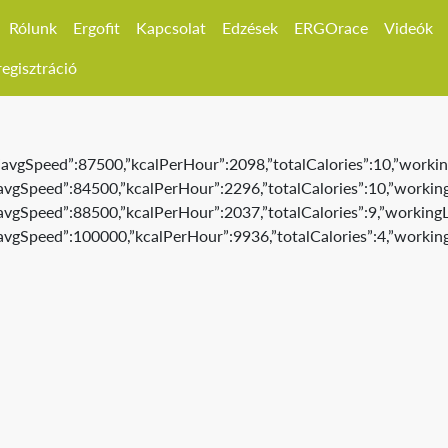
Rólunk
Ergofit
Kapcsolat
Edzések
ERGOrace
Videók
egisztráció
,”avgSpeed”:87500,”kcalPerHour”:2098,”totalCalories”:10,”workin
,”avgSpeed”:84500,”kcalPerHour”:2296,”totalCalories”:10,”working
”avgSpeed”:88500,”kcalPerHour”:2037,”totalCalories”:9,”workingL
,”avgSpeed”:100000,”kcalPerHour”:9936,”totalCalories”:4,”working