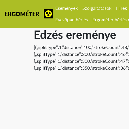
Események
Szolgáltatások
Hírek
ERGOMÉTER
Evezőpad bérlés
Ergométer bérlés r
Edzés ereménye
[{„splitType”:1,”distance”:100,”strokeCount”:48
{„splitType”:1,”distance”:200,”strokeCount”:46
{„splitType”:1,”distance”:300,”strokeCount”:47,
{„splitType”:1,”distance”:350,”strokeCount”:36