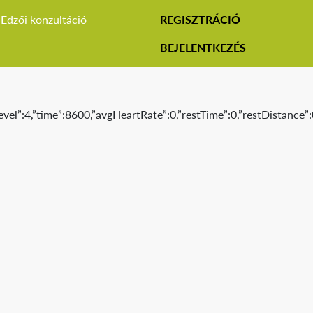
Edzői konzultáció
REGISZTRÁCIÓ
BEJELENTKEZÉS
vel”:4,”time”:8600,”avgHeartRate”:0,”restTime”:0,”restDistance”: