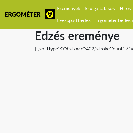
Események
Szolgáltatások
Hírek
ERGOMÉTER
Evezőpad bérlés
Ergométer bérlés r
Edzés ereménye
[{„splitType”:0,”distance”:402,”strokeCount”:7,