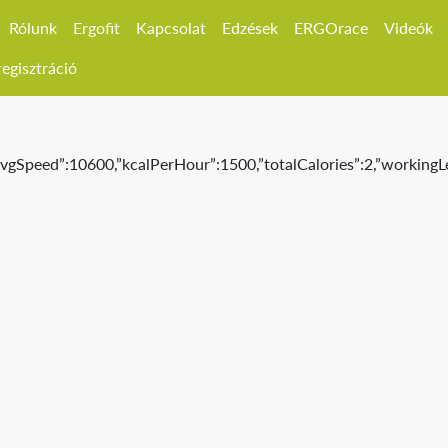
Rólunk
Ergofit
Kapcsolat
Edzések
ERGOrace
Videók
egisztráció
”avgSpeed”:10600,”kcalPerHour”:1500,”totalCalories”:2,”workingLe