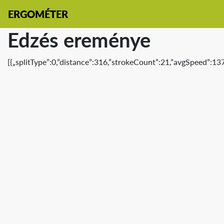
ERGOMÉTER
Edzés ereménye
[{„splitType”:0,”distance”:316,”strokeCount”:21,”avgSpeed”:13