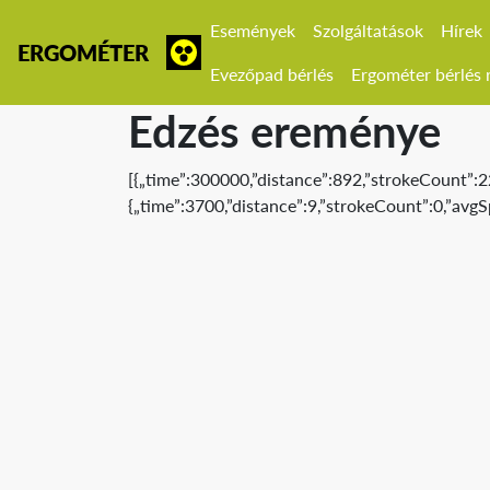
Események
Szolgáltatások
Hírek
ERGOMÉTER
Evezőpad bérlés
Ergométer bérlés r
Edzés ereménye
[{„time”:300000,”distance”:892,”strokeCount”:22
{„time”:3700,”distance”:9,”strokeCount”:0,”avgS