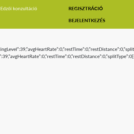
Edzői konzultáció
REGISZTRÁCIÓ
BEJELENTKEZÉS
gLevel”:39,”avgHeartRate”:0,”restTime”:0,”restDistance”:0,”split
39,”avgHeartRate”:0,”restTime”:0,”restDistance”:0,”splitType”:0}