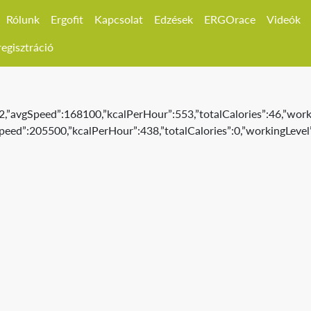
Rólunk
Ergofit
Kapcsolat
Edzések
ERGOrace
Videók
egisztráció
,”avgSpeed”:168100,”kcalPerHour”:553,”totalCalories”:46,”workin
peed”:205500,”kcalPerHour”:438,”totalCalories”:0,”workingLevel”: