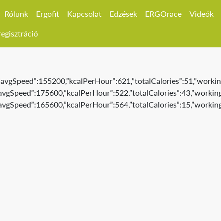
Rólunk
Ergofit
Kapcsolat
Edzések
ERGOrace
Videók
egisztráció
,”avgSpeed”:155200,”kcalPerHour”:621,”totalCalories”:51,”workin
,”avgSpeed”:175600,”kcalPerHour”:522,”totalCalories”:43,”working
,”avgSpeed”:165600,”kcalPerHour”:564,”totalCalories”:15,”working