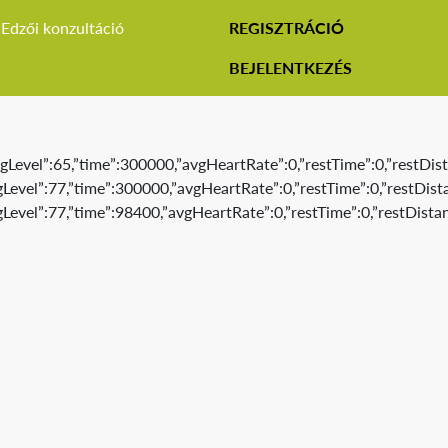
Edzői konzultáció
REGISZTRÁCIÓ
BEJELENTKEZÉS
gLevel”:65,”time”:300000,”avgHeartRate”:0,”restTime”:0,”restDist
Level”:77,”time”:300000,”avgHeartRate”:0,”restTime”:0,”restDista
Level”:77,”time”:98400,”avgHeartRate”:0,”restTime”:0,”restDistan