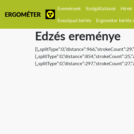
Események
Szolgáltatások
Hírek
ERGOMÉTER
Evezőpad bérlés
Ergométer bérlés r
Edzés ereménye
[{„splitType”:0,”distance”:966,”strokeCount”:29
{„splitType”:0,”distance”:854,”strokeCount”:25
{„splitType”:0,”distance”:297,”strokeCount”:27