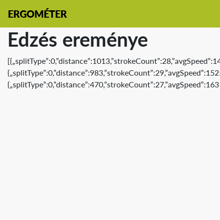
ERGOMÉTER
Edzés ereménye
[{„splitType”:0,”distance”:1013,”strokeCount”:28,”avgSpeed”:1
{„splitType”:0,”distance”:983,”strokeCount”:29,”avgSpeed”:152
{„splitType”:0,”distance”:470,”strokeCount”:27,”avgSpeed”:163