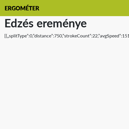
ERGOMÉTER
Edzés ereménye
[{„splitType”:0,”distance”:750,”strokeCount”:22,”avgSpeed”:15