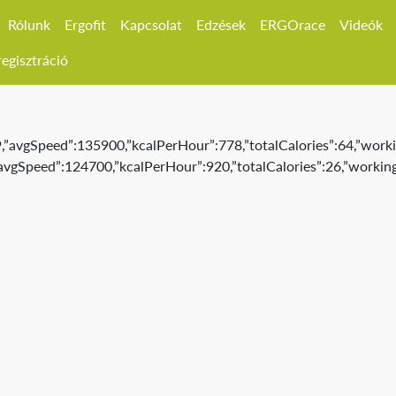
Rólunk
Ergofit
Kapcsolat
Edzések
ERGOrace
Videók
egisztráció
29,”avgSpeed”:135900,”kcalPerHour”:778,”totalCalories”:64,”worki
,”avgSpeed”:124700,”kcalPerHour”:920,”totalCalories”:26,”working