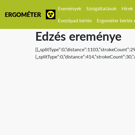
Események
Szolgáltatások
Hírek
ERGOMÉTER
Evezőpad bérlés
Ergométer bérlés r
Edzés ereménye
[{„splitType”:0,”distance”:1103,”strokeCount”:
{„splitType”:0,”distance”:414,”strokeCount”:30