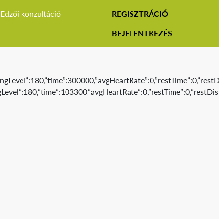
Edzői konzultáció
REGISZTRÁCIÓ
BEJELENTKEZÉS
ngLevel”:180,”time”:300000,”avgHeartRate”:0,”restTime”:0,”restD
Level”:180,”time”:103300,”avgHeartRate”:0,”restTime”:0,”restDis