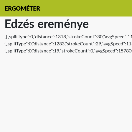
ERGOMÉTER
Edzés ereménye
[{„splitType”:0,”distance”:1318,”strokeCount”:30,”avgSpeed”:1
{„splitType”:0,”distance”:1283,”strokeCount”:29,”avgSpeed”:11
{„splitType”:0,”distance”:19,”strokeCount”:0,”avgSpeed”:15780