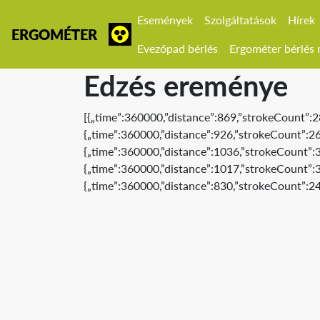
Események
Szolgáltatások
Hírek
ERGOMÉTER
Evezőpad bérlés
Ergométer bérlés r
Edzés ereménye
[{„time”:360000,”distance”:869,”strokeCount”:2
{„time”:360000,”distance”:926,”strokeCount”:26
{„time”:360000,”distance”:1036,”strokeCount”:3
{„time”:360000,”distance”:1017,”strokeCount”:3
{„time”:360000,”distance”:830,”strokeCount”:24