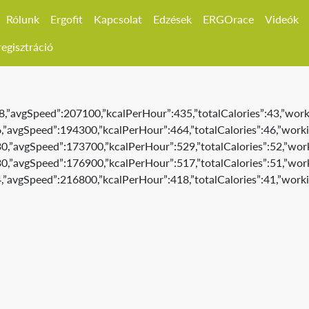
Rólunk
Ergofit
Kapcsolat
Edzések
ERGOrace
Videók
egisztráció
8,”avgSpeed”:207100,”kcalPerHour”:435,”totalCalories”:43,”workin
,”avgSpeed”:194300,”kcalPerHour”:464,”totalCalories”:46,”working
0,”avgSpeed”:173700,”kcalPerHour”:529,”totalCalories”:52,”workin
0,”avgSpeed”:176900,”kcalPerHour”:517,”totalCalories”:51,”workin
,”avgSpeed”:216800,”kcalPerHour”:418,”totalCalories”:41,”working