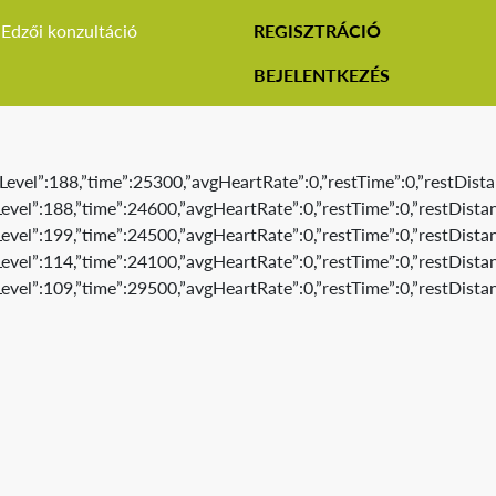
Edzői konzultáció
REGISZTRÁCIÓ
BEJELENTKEZÉS
Level”:188,”time”:25300,”avgHeartRate”:0,”restTime”:0,”restDista
evel”:188,”time”:24600,”avgHeartRate”:0,”restTime”:0,”restDistan
evel”:199,”time”:24500,”avgHeartRate”:0,”restTime”:0,”restDistan
evel”:114,”time”:24100,”avgHeartRate”:0,”restTime”:0,”restDistan
evel”:109,”time”:29500,”avgHeartRate”:0,”restTime”:0,”restDistan