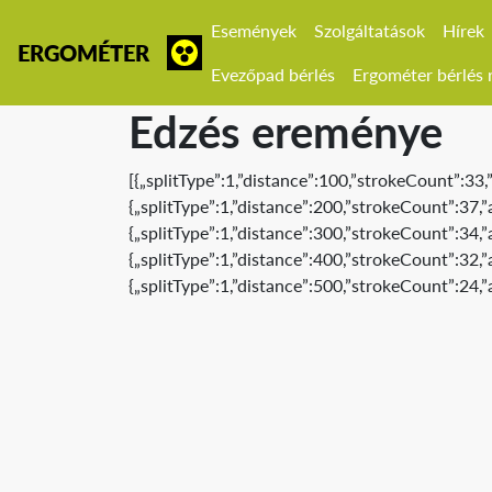
Események
Szolgáltatások
Hírek
ERGOMÉTER
Evezőpad bérlés
Ergométer bérlés r
Edzés ereménye
[{„splitType”:1,”distance”:100,”strokeCount”:33
{„splitType”:1,”distance”:200,”strokeCount”:37,
{„splitType”:1,”distance”:300,”strokeCount”:34,
{„splitType”:1,”distance”:400,”strokeCount”:32,
{„splitType”:1,”distance”:500,”strokeCount”:24