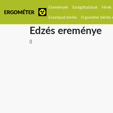
Események
Szolgáltatások
Hírek
ERGOMÉTER
Evezőpad bérlés
Ergométer bérlés r
Edzés ereménye
[]