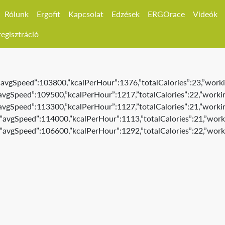
Rólunk
Ergofit
Kapcsolat
Edzések
ERGOrace
Videók
egisztráció
4,”avgSpeed”:103800,”kcalPerHour”:1376,”totalCalories”:23,”worki
,”avgSpeed”:109500,”kcalPerHour”:1217,”totalCalories”:22,”workin
,”avgSpeed”:113300,”kcalPerHour”:1127,”totalCalories”:21,”workin
8,”avgSpeed”:114000,”kcalPerHour”:1113,”totalCalories”:21,”worki
1,”avgSpeed”:106600,”kcalPerHour”:1292,”totalCalories”:22,”worki