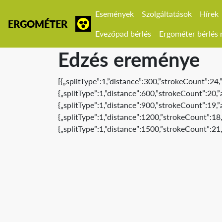
Események
Szolgáltatások
Hírek
ERGOMÉTER
Evezőpad bérlés
Ergométer bérlés r
Edzés ereménye
[{„splitType”:1,”distance”:300,”strokeCount”:2
{„splitType”:1,”distance”:600,”strokeCount”:20
{„splitType”:1,”distance”:900,”strokeCount”:19
{„splitType”:1,”distance”:1200,”strokeCount”:1
{„splitType”:1,”distance”:1500,”strokeCount”:2