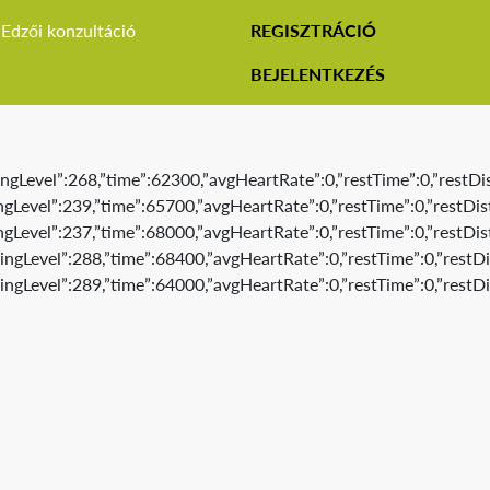
Edzői konzultáció
REGISZTRÁCIÓ
BEJELENTKEZÉS
ngLevel”:268,”time”:62300,”avgHeartRate”:0,”restTime”:0,”restDis
gLevel”:239,”time”:65700,”avgHeartRate”:0,”restTime”:0,”restDis
gLevel”:237,”time”:68000,”avgHeartRate”:0,”restTime”:0,”restDis
ngLevel”:288,”time”:68400,”avgHeartRate”:0,”restTime”:0,”restDi
ngLevel”:289,”time”:64000,”avgHeartRate”:0,”restTime”:0,”restDi