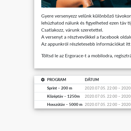
Gyere versenyezz velünk különböző távokon. 
lehúzhatod nálunk és figyelheted ezen táv tí
Csatlakozz, várunk szeretettel.
A versenyt a résztvevőkkel a facebook oldalu
Az appunkról részletesebb információkat itt
Töltsd le az Ergorace-t a mobilodra, regisztr
PROGRAM
DÁTUM
Sprint – 200 m
2020.07.05. 22:00 – 2020
Középtáv – 1250m
2020.07.05. 22:00 – 2020
Hosszútáv – 5000 m
2020.07.05. 22:00 – 2020