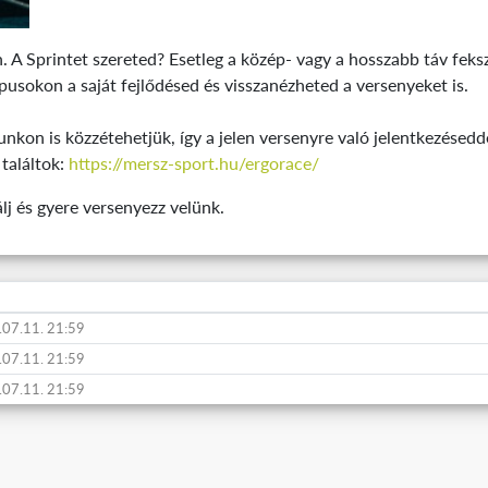
A Sprintet szereted? Esetleg a közép- vagy a hosszabb táv feks
pusokon a saját fejlődésed és visszanézheted a versenyeket is.
nkon is közzétehetjük, így a jelen versenyre való jelentkezésedde
 találtok:
https://mersz-sport.hu/ergorace/
álj és gyere versenyezz velünk.
.07.11. 21:59
.07.11. 21:59
.07.11. 21:59