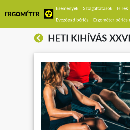
Események
Szolgáltatások
Hírek
ERGOMÉTER
Evezőpad bérlés
Ergométer bérlés r
HETI KIHÍVÁS XXVI