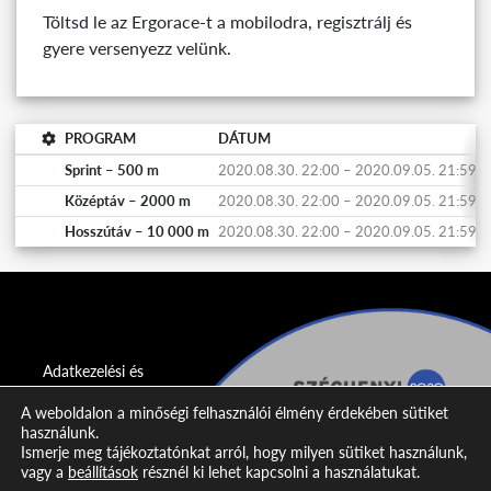
Töltsd le az Ergorace-t a mobilodra, regisztrálj és
gyere versenyezz velünk.
PROGRAM
DÁTUM
Sprint – 500 m
2020.08.30. 22:00 – 2020.09.05. 21:59
Középtáv – 2000 m
2020.08.30. 22:00 – 2020.09.05. 21:59
Hosszútáv – 10 000 m
2020.08.30. 22:00 – 2020.09.05. 21:59
Adatkezelési és
adatvédelmi
A weboldalon a minőségi felhasználói élmény érdekében sütiket
nyilatkozat
használunk.
Ismerje meg tájékoztatónkat arról, hogy milyen sütiket használunk,
Impresszum
vagy a
beállítások
résznél ki lehet kapcsolni a használatukat.