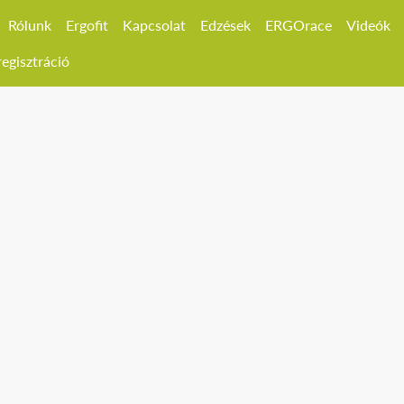
Rólunk
Ergofit
Kapcsolat
Edzések
ERGOrace
Videók
egisztráció