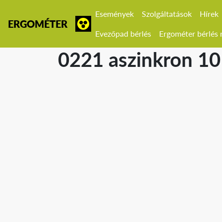
Események
Szolgáltatások
Hírek
ERGOMÉTER
Evezőpad bérlés
Ergométer bérlés r
0221 aszinkron 10