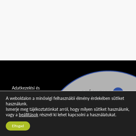
Adatkezelési és
adatvédelmi
A weboldalon a minőségi felhasználói élmény érdekében sütiket
nyilatkozat
használunk.
Ismerje meg tájékoztatónkat arról, hogy milyen sütiket használunk,
Impresszum
vagy a
beállítások
résznél ki lehet kapcsolni a használatukat.
Kapcsolat
Elfogad