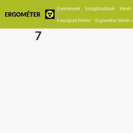
Események
Szolgáltatások
Hírek
ERGOMÉTER
Evezőpad bérlés
Ergométer bérlés r
7