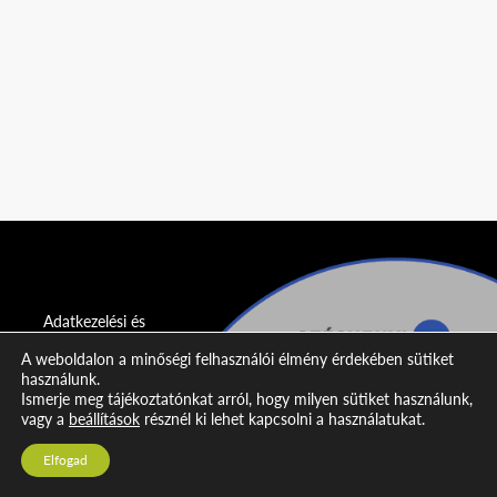
Adatkezelési és
adatvédelmi
A weboldalon a minőségi felhasználói élmény érdekében sütiket
nyilatkozat
használunk.
Ismerje meg tájékoztatónkat arról, hogy milyen sütiket használunk,
Impresszum
vagy a
beállítások
résznél ki lehet kapcsolni a használatukat.
Kapcsolat
Elfogad