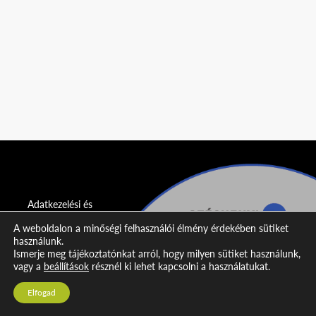
Adatkezelési és
adatvédelmi
A weboldalon a minőségi felhasználói élmény érdekében sütiket
nyilatkozat
használunk.
Ismerje meg tájékoztatónkat arról, hogy milyen sütiket használunk,
Impresszum
vagy a
beállítások
résznél ki lehet kapcsolni a használatukat.
Kapcsolat
Elfogad