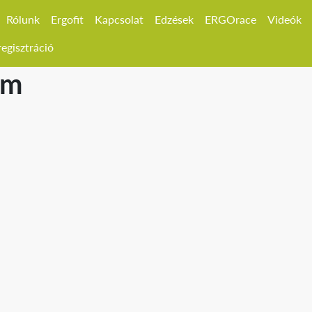
Rólunk
Ergofit
Kapcsolat
Edzések
ERGOrace
Videók
egisztráció
 m