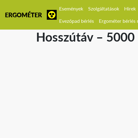
Események
Szolgáltatások
Hírek
ERGOMÉTER
Evezőpad bérlés
Ergométer bérlés r
Hosszútáv – 5000