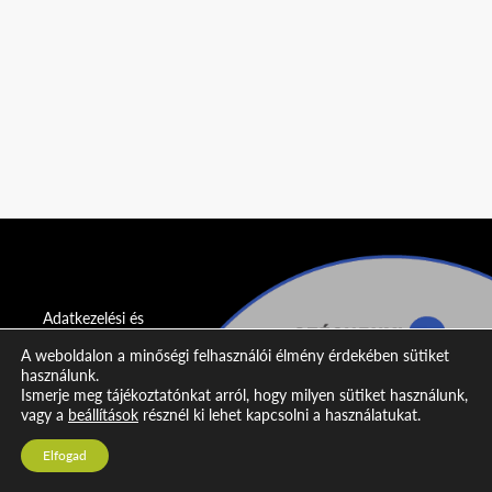
Adatkezelési és
adatvédelmi
A weboldalon a minőségi felhasználói élmény érdekében sütiket
nyilatkozat
használunk.
Ismerje meg tájékoztatónkat arról, hogy milyen sütiket használunk,
Impresszum
vagy a
beállítások
résznél ki lehet kapcsolni a használatukat.
Kapcsolat
Elfogad