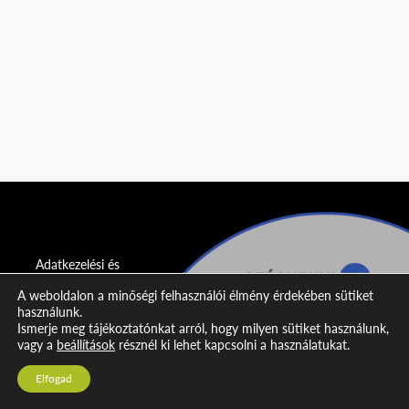
Adatkezelési és
adatvédelmi
A weboldalon a minőségi felhasználói élmény érdekében sütiket
nyilatkozat
használunk.
Ismerje meg tájékoztatónkat arról, hogy milyen sütiket használunk,
Impresszum
vagy a
beállítások
résznél ki lehet kapcsolni a használatukat.
Kapcsolat
Elfogad