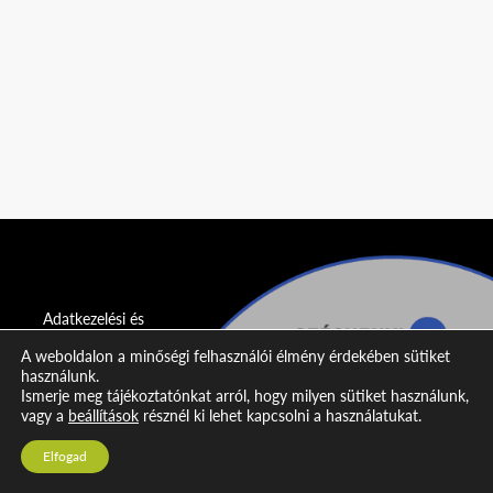
Adatkezelési és
adatvédelmi
A weboldalon a minőségi felhasználói élmény érdekében sütiket
nyilatkozat
használunk.
Ismerje meg tájékoztatónkat arról, hogy milyen sütiket használunk,
Impresszum
vagy a
beállítások
résznél ki lehet kapcsolni a használatukat.
Kapcsolat
Elfogad