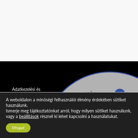
Adatkezelési és
adatvédelmi
A weboldalon a minőségi felhasználói élmény érdekében sütiket
nyilatkozat
használunk.
Ismerje meg tájékoztatónkat arról, hogy milyen sütiket használunk,
Impresszum
vagy a
beállítások
résznél ki lehet kapcsolni a használatukat.
Kapcsolat
Elfogad