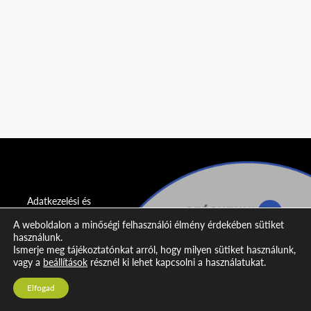
Adatkezelési és
adatvédelmi
A weboldalon a minőségi felhasználói élmény érdekében sütiket
nyilatkozat
használunk.
Ismerje meg tájékoztatónkat arról, hogy milyen sütiket használunk,
Impresszum
vagy a
beállítások
résznél ki lehet kapcsolni a használatukat.
Kapcsolat
Elfogad