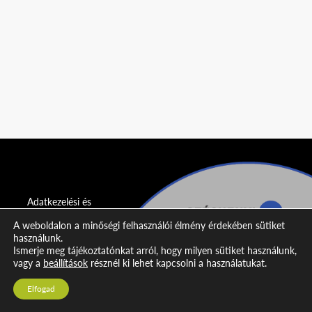
Adatkezelési és
adatvédelmi
A weboldalon a minőségi felhasználói élmény érdekében sütiket
nyilatkozat
használunk.
Ismerje meg tájékoztatónkat arról, hogy milyen sütiket használunk,
Impresszum
vagy a
beállítások
résznél ki lehet kapcsolni a használatukat.
Kapcsolat
Elfogad