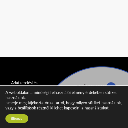
Adatkezelési és
adatvédelmi
A weboldalon a minőségi felhasználói élmény érdekében sütiket
nyilatkozat
használunk.
Ismerje meg tájékoztatónkat arról, hogy milyen sütiket használunk,
Impresszum
vagy a
beállítások
résznél ki lehet kapcsolni a használatukat.
Kapcsolat
Elfogad