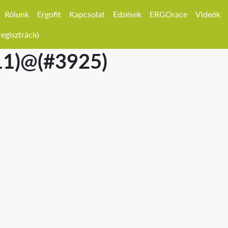
Rólunk
Ergofit
Kapcsolat
Edzések
ERGOrace
Videók
egisztráció
11)@(#3925)