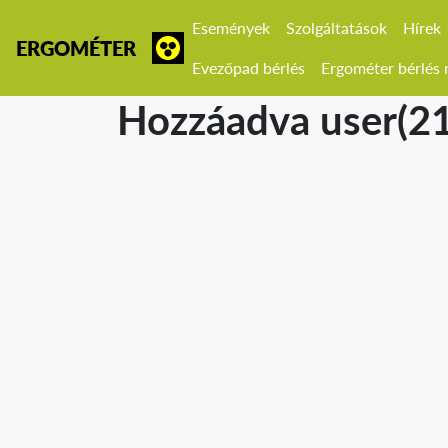
Események
Szolgáltatások
Hírek
ERGOMÉTER
Evezőpad bérlés
Ergométer bérlés r
Hozzáadva user(2