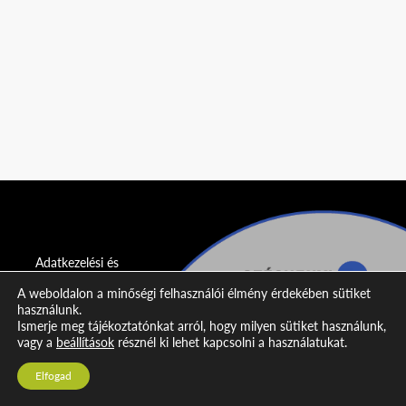
Adatkezelési és
adatvédelmi
A weboldalon a minőségi felhasználói élmény érdekében sütiket
nyilatkozat
használunk.
Ismerje meg tájékoztatónkat arról, hogy milyen sütiket használunk,
Impresszum
vagy a
beállítások
résznél ki lehet kapcsolni a használatukat.
Kapcsolat
Elfogad