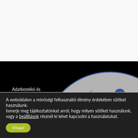
Adatkezelési és
adatvédelmi
A weboldalon a minőségi felhasználói élmény érdekében sütiket
nyilatkozat
használunk.
Ismerje meg tájékoztatónkat arról, hogy milyen sütiket használunk,
Impresszum
vagy a
beállítások
résznél ki lehet kapcsolni a használatukat.
Kapcsolat
Elfogad