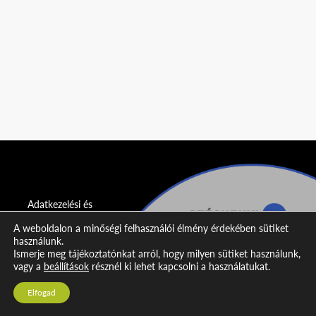
Adatkezelési és
adatvédelmi
A weboldalon a minőségi felhasználói élmény érdekében sütiket
nyilatkozat
használunk.
Ismerje meg tájékoztatónkat arról, hogy milyen sütiket használunk,
Impresszum
vagy a
beállítások
résznél ki lehet kapcsolni a használatukat.
Kapcsolat
Elfogad