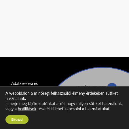
Adatkezelési és
adatvédelmi
A weboldalon a minőségi felhasználói élmény érdekében sütiket
nyilatkozat
használunk.
Ismerje meg tájékoztatónkat arról, hogy milyen sütiket használunk,
Impresszum
vagy a
beállítások
résznél ki lehet kapcsolni a használatukat.
Kapcsolat
Elfogad