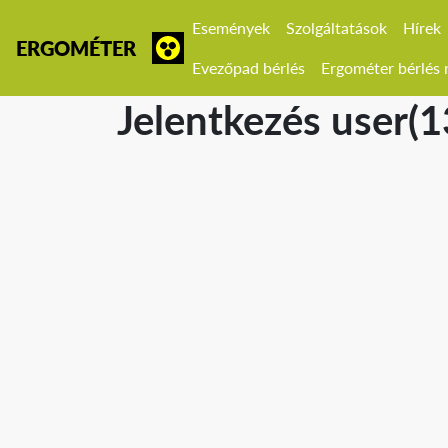
Események
Szolgáltatások
Hírek
ERGOMÉTER
Evezőpad bérlés
Ergométer bérlés r
Jelentkezés user(