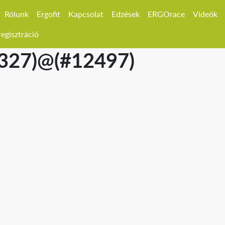
Rólunk
Ergofit
Kapcsolat
Edzések
ERGOrace
Videók
egisztráció
1327)@(#12497)