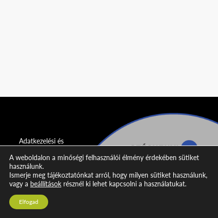
Adatkezelési és
adatvédelmi
A weboldalon a minőségi felhasználói élmény érdekében sütiket
nyilatkozat
használunk.
Ismerje meg tájékoztatónkat arról, hogy milyen sütiket használunk,
Impresszum
vagy a
beállítások
résznél ki lehet kapcsolni a használatukat.
Kapcsolat
Elfogad