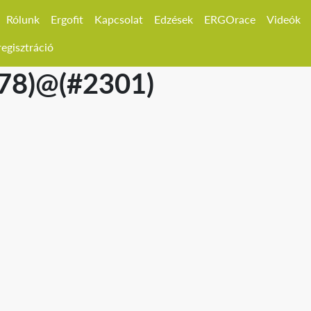
Rólunk
Ergofit
Kapcsolat
Edzések
ERGOrace
Videók
egisztráció
178)@(#2301)