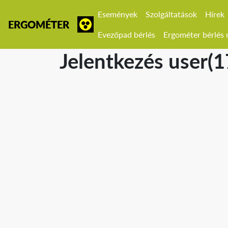
Események
Szolgáltatások
Hírek
ERGOMÉTER
Evezőpad bérlés
Ergométer bérlés r
Jelentkezés user(