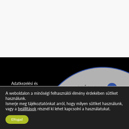
Adatkezelési és
adatvédelmi
A weboldalon a minőségi felhasználói élmény érdekében sütiket
nyilatkozat
használunk.
Ismerje meg tájékoztatónkat arról, hogy milyen sütiket használunk,
Impresszum
vagy a
beállítások
résznél ki lehet kapcsolni a használatukat.
Kapcsolat
Elfogad