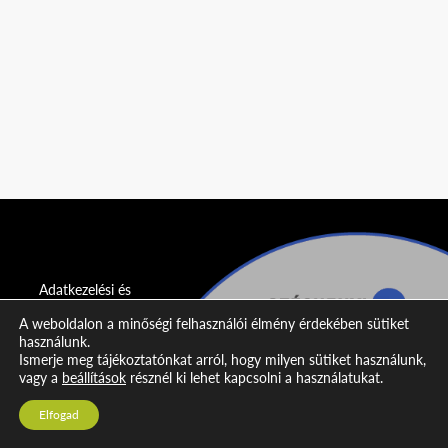
Adatkezelési és
adatvédelmi
A weboldalon a minőségi felhasználói élmény érdekében sütiket
nyilatkozat
használunk.
Ismerje meg tájékoztatónkat arról, hogy milyen sütiket használunk,
Impresszum
vagy a
beállítások
résznél ki lehet kapcsolni a használatukat.
Kapcsolat
Elfogad