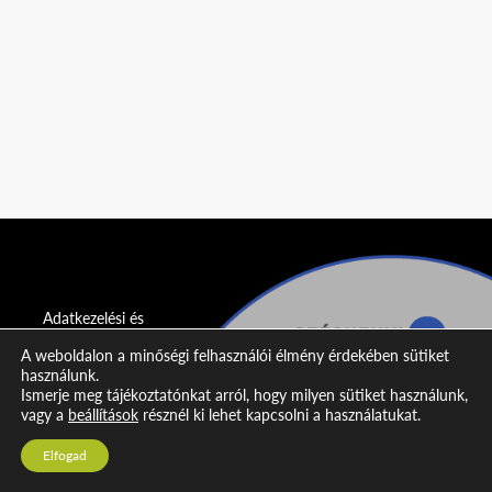
Adatkezelési és
adatvédelmi
A weboldalon a minőségi felhasználói élmény érdekében sütiket
nyilatkozat
használunk.
Ismerje meg tájékoztatónkat arról, hogy milyen sütiket használunk,
Impresszum
vagy a
beállítások
résznél ki lehet kapcsolni a használatukat.
Kapcsolat
Elfogad