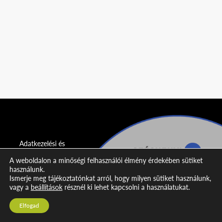
Adatkezelési és
adatvédelmi
A weboldalon a minőségi felhasználói élmény érdekében sütiket
nyilatkozat
használunk.
Ismerje meg tájékoztatónkat arról, hogy milyen sütiket használunk,
Impresszum
vagy a
beállítások
résznél ki lehet kapcsolni a használatukat.
Kapcsolat
Elfogad