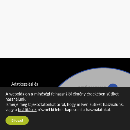
Adatkezelési és
adatvédelmi
A weboldalon a minőségi felhasználói élmény érdekében sütiket
nyilatkozat
használunk.
Ismerje meg tájékoztatónkat arról, hogy milyen sütiket használunk,
Impresszum
vagy a
beállítások
résznél ki lehet kapcsolni a használatukat.
Kapcsolat
Elfogad