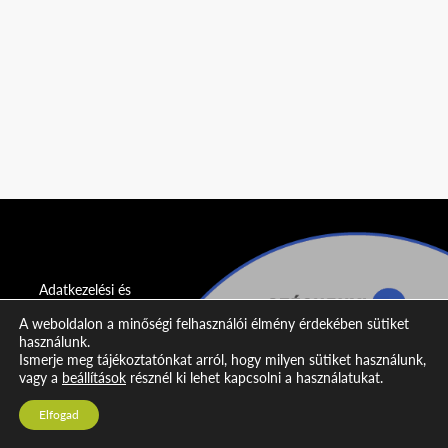
Adatkezelési és
adatvédelmi
A weboldalon a minőségi felhasználói élmény érdekében sütiket
nyilatkozat
használunk.
Ismerje meg tájékoztatónkat arról, hogy milyen sütiket használunk,
Impresszum
vagy a
beállítások
résznél ki lehet kapcsolni a használatukat.
Kapcsolat
Elfogad