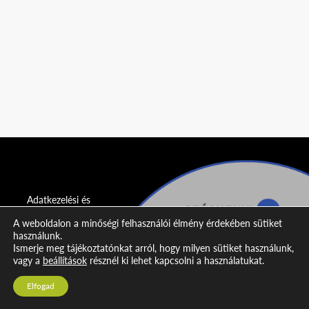
Adatkezelési és
adatvédelmi
A weboldalon a minőségi felhasználói élmény érdekében sütiket
nyilatkozat
használunk.
Ismerje meg tájékoztatónkat arról, hogy milyen sütiket használunk,
Impresszum
vagy a
beállítások
résznél ki lehet kapcsolni a használatukat.
Kapcsolat
Elfogad